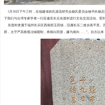
5月30日下午三时，在福建省姓氏源流研究会杨氏委员会秘书长杨
下我们与台湾专家学者一行应邀至长乐东渡村进行文化交流活动。受
东渡村隶属于福州长乐区西南部玉田镇，旧属长乐二难乡嵩平里。历史悠
郡，太守严高狭视冶城规制，将移白田渡，嫌为南向……”。自古以来