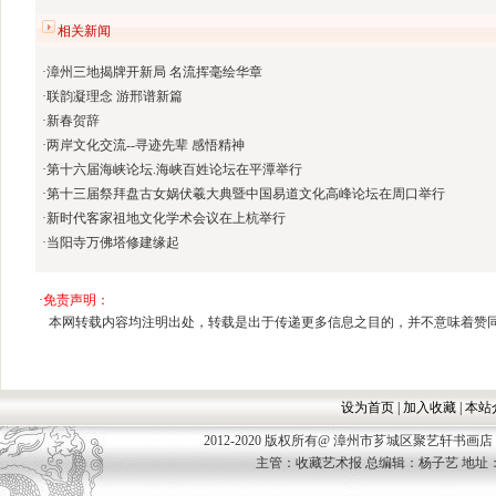
相关新闻
·
漳州三地揭牌开新局 名流挥毫绘华章
·
联韵凝理念 游邢谱新篇
·
新春贺辞
·
两岸文化交流--寻迹先辈 感悟精神
·
第十六届海峡论坛.海峡百姓论坛在平潭举行
·
第十三届祭拜盘古女娲伏羲大典暨中国易道文化高峰论坛在周口举行
·
新时代客家祖地文化学术会议在上杭举行
·
当阳寺万佛塔修建缘起
·
免责声明：
本网转载内容均注明出处，转载是出于传递更多信息之目的，并不意味着赞
设为首页
|
加入收藏
|
本站
2012-2020 版权所有@ 漳州市芗城区聚艺轩书画店 Allco
主管：收藏艺术报 总编辑：杨子艺 地址：