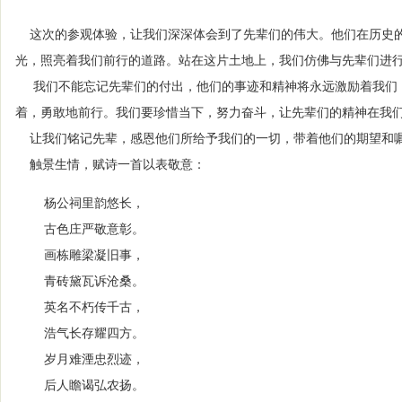
这次的参观体验，让我们深深体会到了先辈们的伟大。他们在历史的
光，照亮着我们前行的道路。站在这片土地上，我们仿佛与先辈们进
我们不能忘记先辈们的付出，他们的事迹和精神将永远激励着我们
着，勇敢地前行。我们要珍惜当下，努力奋斗，让先辈们的精神在我
让我们铭记先辈，感恩他们所给予我们的一切，带着他们的期望和嘱
触景生情，赋诗一首以表敬意：
杨公祠里韵悠长，
古色庄严敬意彰。
画栋雕梁凝旧事，
青砖黛瓦诉沧桑。
英名不朽传千古，
浩气长存耀四方。
岁月难湮忠烈迹，
后人瞻谒弘农扬。