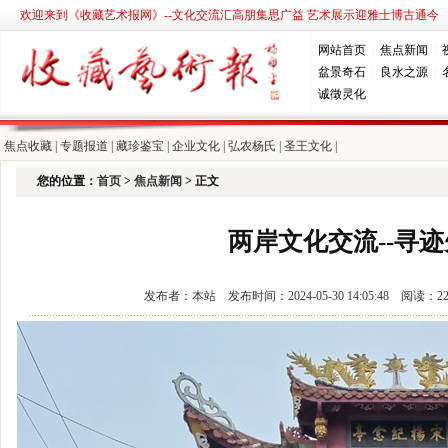
欢迎来到《收藏艺术报网》--文化交流汇高朋集思广益 艺术展示迎雅士博古通今
网站首页
|
焦点新闻
|
盆景奇石
|
良水之源
|
诚徵灵化
焦点收藏
|
专题报道
|
藏珍鉴宝
|
企业文化
|
弘农杨氏
|
圣王文化
|
您的位置：
首页
>
焦点新闻
> 正文
两岸文化交流--寻迹
发布者：本站 发布时间：2024-05-30 14:05:48 