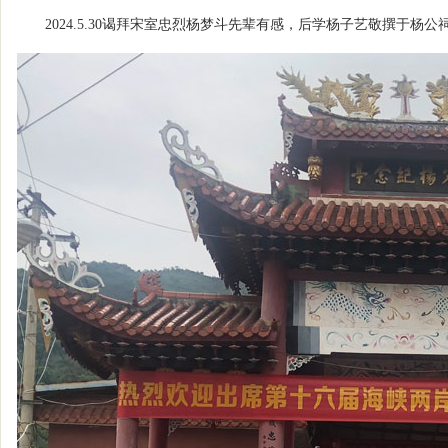
2024.5.30谒拜宋室忠烈杨梦斗先辈有感，后学杨子艺敬撰于杨公