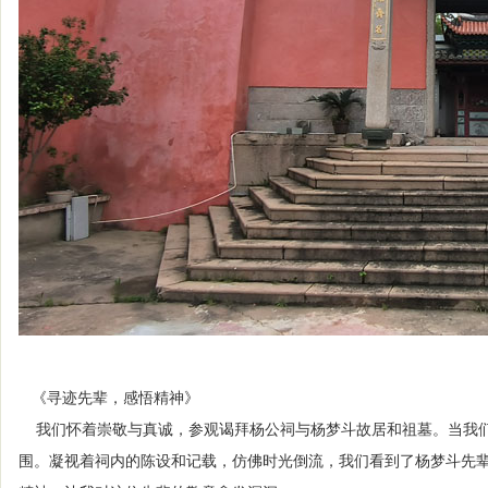
《寻迹先辈，感悟精神》
我们怀着崇敬与真诚，参观谒拜杨公祠与杨梦斗故居和祖墓。当我们
围。凝视着祠内的陈设和记载，仿佛时光倒流，我们看到了杨梦斗先