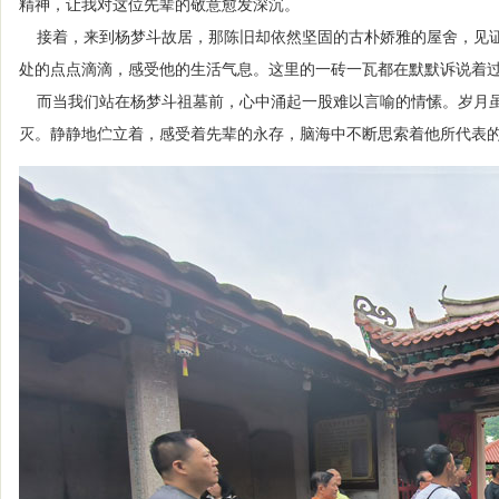
精神，让我对这位先辈的敬意愈发深沉。
接着，来到杨梦斗故居，那陈旧却依然坚固的古朴娇雅的屋舍，见证
处的点点滴滴，感受他的生活气息。这里的一砖一瓦都在默默诉说着
而当我们站在杨梦斗祖墓前，心中涌起一股难以言喻的情愫。岁月虽
灭。静静地伫立着，感受着先辈的永存，脑海中不断思索着他所代表