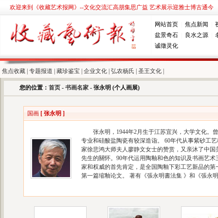
欢迎来到《收藏艺术报网》--文化交流汇高朋集思广益 艺术展示迎雅士博古通今
网站首页
|
焦点新闻
|
盆景奇石
|
良水之源
|
诚徵灵化
焦点收藏
|
专题报道
|
藏珍鉴宝
|
企业文化
|
弘农杨氏
|
圣王文化
|
您的位置：
首页
-
书画名家
- 张永明 (个人画展)
国画
[ 张永明 ]
张永明，1944年2月生于江苏宜兴，大学文化。
专业和硅酸盐陶瓷有较深造诣。 60年代从事紫砂工
家徐悲鸿大师夫人廖静文女士的赞赏，又亲沐了中国
先生的關怀。90年代运用陶釉和色的知识及书画艺术
家和权威的首先肯定，是全国陶釉下彩工艺新品的第
第一篇缩釉论文。 著有《張永明書法集 》和《張永