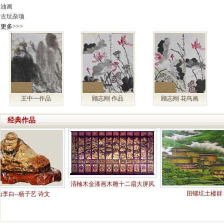
油画
古玩杂项
更多>>>
王中一作品
顾志刚 作品
顾志刚 花鸟画
经典作品
清楠木金漆画木雕十二扇大屏风
田螺坑土楼群
杨子艺 诗文