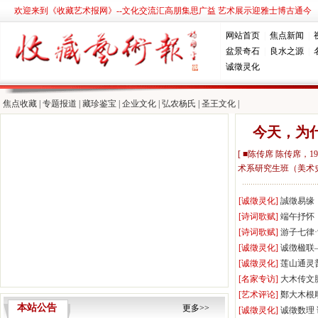
欢迎来到《收藏艺术报网》--文化交流汇高朋集思广益 艺术展示迎雅士博古通今
网站首页
|
焦点新闻
|
盆景奇石
|
良水之源
|
诚徵灵化
焦点收藏
|
专题报道
|
藏珍鉴宝
|
企业文化
|
弘农杨氏
|
圣王文化
|
今天，为
[ ■陈传席 陈传席，
术系研究生班（美术史论
[诚徵灵化]
誠徵易缘
[诗词歌赋]
端午抒怀
[诗词歌赋]
游子七律
[诚徵灵化]
诚徴楹联
[诚徵灵化]
莲山通灵
[名家专访]
大木传文
[艺术评论]
鄭大木根
本站公告
更多>>
[诚徵灵化]
诚徵数理