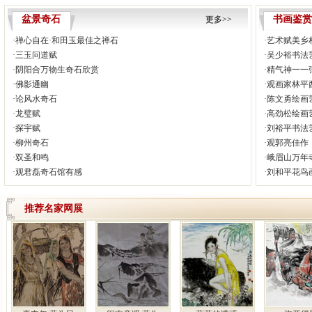
盆景奇石
书画鉴
更多>>
·
禅心自在·和田玉最佳之禅石
·
艺术赋美乡
·
三玉问道赋
·
吴少裕书法
·
阴阳合万物生奇石欣赏
·
精气神一一
·
佛影通幽
·
观画家林平
·
论风水奇石
·
陈文勇绘画
·
龙璧赋
·
高劲松绘画
·
探宇赋
·
刘裕平书法
·
柳州奇石
·
观郭亮佳作
·
双圣和鸣
·
峨眉山万年
·
观君磊奇石馆有感
·
刘和平花鸟
推荐名家网展