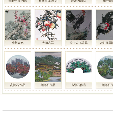
喜丰年 蒋为民
闽南童谣 蒋为
蔚蓝的诱惑
旗开得
神州春色
大顺吉祥
曾江涛《雄风
曾江涛国
高隐石作品
高隐石作品
高隐石作品
高隐石