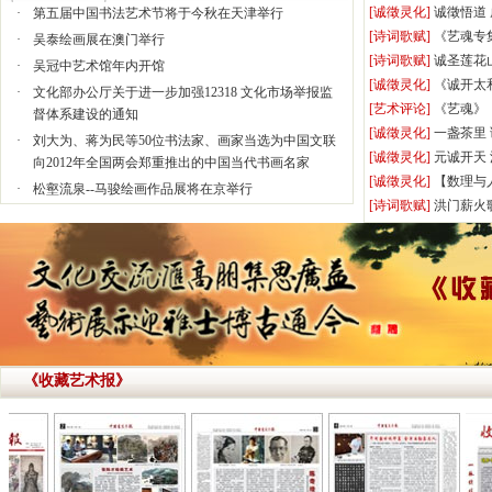
[诚徵灵化]
诚徵悟道
·
第五届中国书法艺术节将于今秋在天津举行
[诗词歌赋]
《艺魂专
·
吴泰绘画展在澳门举行
[诗词歌赋]
诚圣莲花
·
吴冠中艺术馆年内开馆
[诚徵灵化]
《诚开太
·
文化部办公厅关于进一步加强12318 文化市场举报监
[艺术评论]
《艺魂》
督体系建设的通知
[诚徵灵化]
一盏茶里
·
刘大为、蒋为民等50位书法家、画家当选为中国文联
[诚徵灵化]
元诚开天
向2012年全国两会郑重推出的中国当代书画名家
[诚徵灵化]
【数理与
·
松壑流泉--马骏绘画作品展将在京举行
[诗词歌赋]
洪门薪火
·
关于开展2012年度文物拍卖企业第一类文物拍卖经营
资质审批工作的通知
·
中国美协第七届理事会主席副主席秘书长副秘书长理
事
·
全国第三届青年书法篆刻作品展获奖名单
《收藏艺术报》