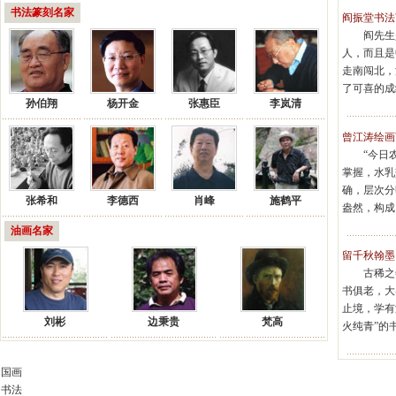
书法篆刻名家
阎振堂书法
阎先生
人，而且是
走南闯北，
了可喜的成
孙伯翔
杨开金
张惠臣
李岚清
曾江涛绘画
“今日
掌握，水乳
确，层次分
张希和
李德西
肖峰
施鹤平
盎然，构成
油画名家
留千秋翰墨
古稀之
书俱老，大
止境，学有
刘彬
边秉贵
梵高
火纯青”的
国画
书法