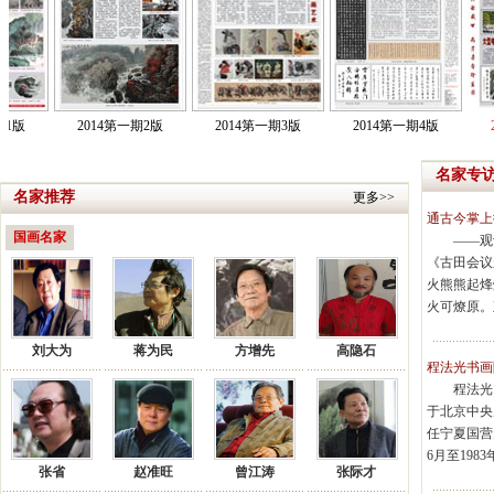
名家专
名家推荐
更多>>
通古今掌上
国画名家
——观
《古田会议
火熊熊起烽
火可燎原。
刘大为
蒋为民
方增先
高隐石
程法光书画
程法光
于北京中央
任宁夏国营
6月至198
张省
赵准旺
曾江涛
张际才